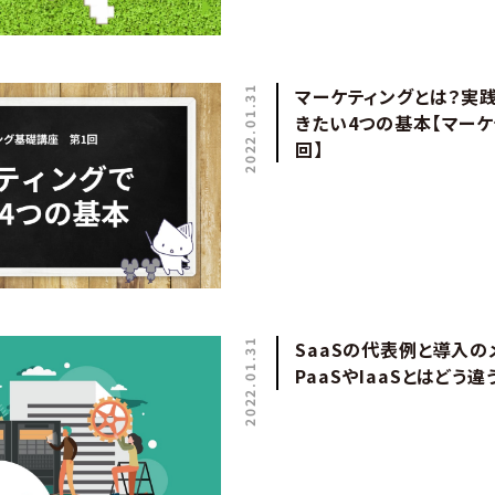
2022.01.31
マーケティングとは？実
きたい4つの基本【マー
回】
2022.01.31
SaaSの代表例と導入の
PaaSやIaaSとはどう違