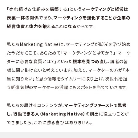
「
売れ続ける仕組みを構築する
」
という
マーケティングと経営は
表裏一体の関係
であり、
マーケティングを強化することが企業の
経営体質と体力を鍛えることになる
からです。
私たちMarketing Nativeは、マーケティングが脚光を浴び始め
た今だからこそ、あらためて「マーケティングとは何か？」「マーケ
ターに必要な資質とは？」といった
根本を見つめ直し
、読者の皆
様に問い掛けたいと考えています。加えて、マーケターの方が
「
本
当に知りたい
」
と思う情報をタイムリーに取り上げ、次世代を担
う新進気鋭のマーケターの活躍にもスポットを当てていきます。
私たちの届けるコンテンツが、
マーケティングファーストで思考
し、行動できる人（Marketing Native）
の創出に役立つことが
できましたら、これに勝る喜びはありません。