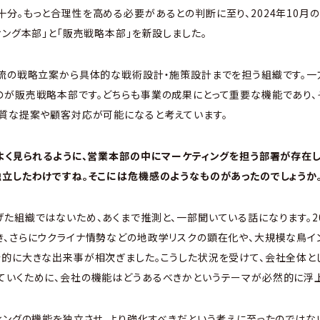
分。もっと合理性を高める必要があるとの判断に至り、2024年10月
ィング本部」と「販売戦略本部」を新設しました。
流の戦略立案から具体的な戦術設計・施策設計までを担う組織です。一
のが販売戦略本部です。どちらも事業の成果にとって重要な機能であり
品質な提案や顧客対応が可能になると考えています。
でよく見られるように、営業本部の中にマーケティングを担う部署が存在し
立したわけですね。そこには危機感のようなものがあったのでしょうか
組織ではないため、あくまで推測と、一部聞いている話になります。2020
、さらにウクライナ情勢などの地政学リスクの顕在化や、大規模な鳥イ
的に大きな出来事が相次ぎました。こうした状況を受けて、会社全体と
ていくために、会社の機能はどうあるべきかというテーマが必然的に浮上
ィングの機能を独立させ、より強化すべきだという考えに至ったのではない