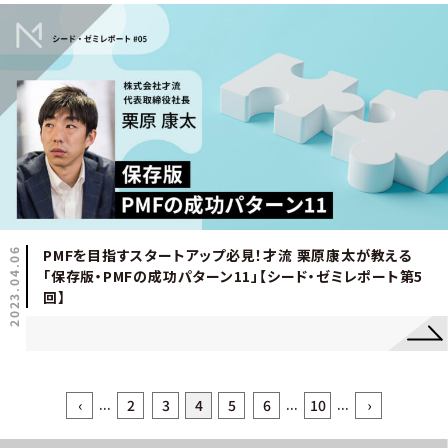
2023.04.06
PMFを目指すスタートアップ必見！才流 栗原康太が教える
「保存版・PMFの成功パターン11」【シード・ゼミレポート第5
回】
...
...
...
‹
2
3
4
5
6
10
›