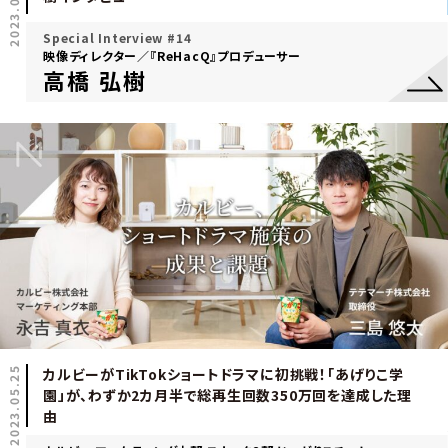
2023.05.31
Special Interview #14
映像ディレクター／『ReHacQ』プロデューサー
高橋 弘樹
2023.05.25
カルビーがTikTokショートドラマに初挑戦！「あげりこ学
園」が、わずか2カ月半で総再生回数350万回を達成した理
由