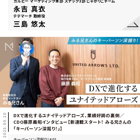
カルビー マーケティング本部 スナック3部 じゃがりこチーム
永吉 真衣
テテマーチ 取締役
三島 悠太
2023.05.10
DXで進化するユナイテッドアローズ、業績好調の裏側／
CDO藤原義昭インタビュー【新連載スタート！ みる兄さんの
「キーパーソン深掘り！」】
キーパーソン深掘り！#01