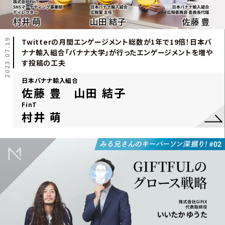
2023.07.19
Twitterの月間エンゲージメント総数が1年で19倍！日本バ
ナナ輸入組合「バナナ大学」が行ったエンゲージメントを増や
す投稿の工夫
日本バナナ輸入組合
佐藤 豊 山田 結子
FinT
村井 萌