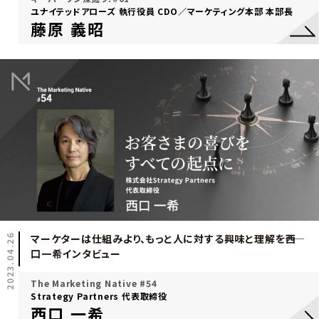
ユナイテッドアローズ 執行役員 CDO／マーケティング本部 本部長
藤原 義昭
2023.04.26
マーケターは仕組みより、もっと人に対する興味と理解を――西
口一希インタビュー
The Marketing Native #54
Strategy Partners 代表取締役
西口 一希