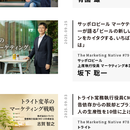
2025.09.25
サッポロビール マーケテ
一が語る「ビールの新し
ンをカイタクする、いち
は」
The Marketing Native #79
サッポロビール
上席執行役員 マーケティング本
坂下 聡一
2025.09.03
トライト常務執行役員CM
告依存からの脱却とブラ
人の生産性を10倍に上
The Marketing Native #78
トライト