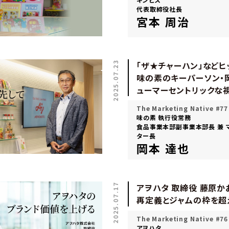
代表取締役社長
宮本 周治
2025.07.23
「ザ★チャーハン」など
味の素のキーパーソン・
ューマーセントリックな
The Marketing Native #77
味の素 執行役常務
食品事業本部副事業本部長 兼 
ター長
岡本 達也
2025.07.17
アヲハタ 取締役 藤原か
再定義とジャムの枠を超
The Marketing Native #76
アヲハタ