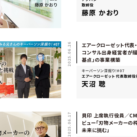
取締役
藤原 かおり
2025.06.26
エアークローゼット代表
コンサル出身経営者が描
基点」の事業構築
キーパーソン深掘り！#07
エアークローゼット 代表取締役社
天沼 聰
2025.06.17
貝印 上席執行役員／CM
ビュー「刃物メーカーの
未来に挑む」