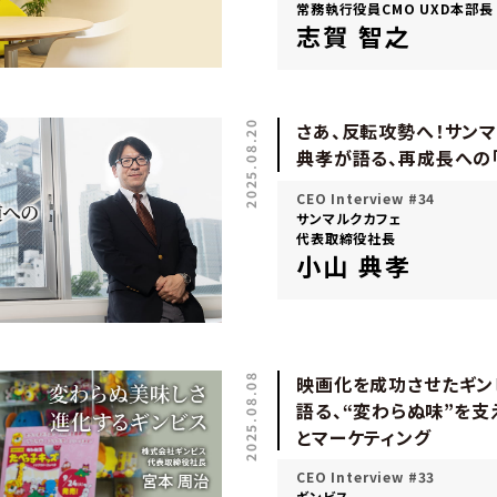
常務執行役員CMO UXD本部長
志賀 智之
2025.08.20
さあ、反転攻勢へ！サン
典孝が語る、再成長への
CEO Interview #34
サンマルクカフェ
代表取締役社長
小山 典孝
2025.08.08
映画化を成功させたギン
語る、“変わらぬ味”を支
とマーケティング
CEO Interview #33
ギンビス