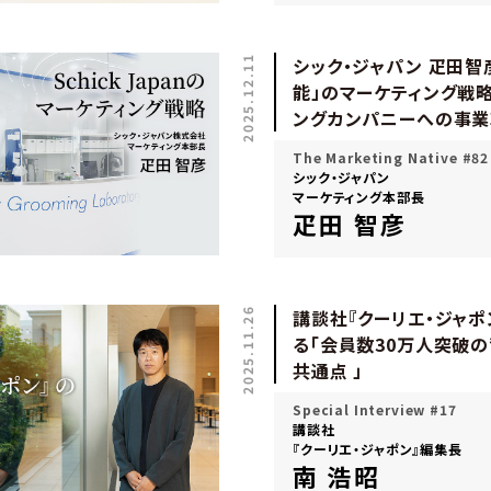
2025.12.11
シック・ジャパン 疋田智
能」のマーケティング戦
ングカンパニーへの事
The Marketing Native #82
シック・ジャパン
マーケティング本部長
疋田 智彦
2025.11.26
講談社『クーリエ・ジャポ
る「会員数30万人突破
共通点 」
Special Interview #17
講談社
『クーリエ・ジャポン』編集長
南 浩昭