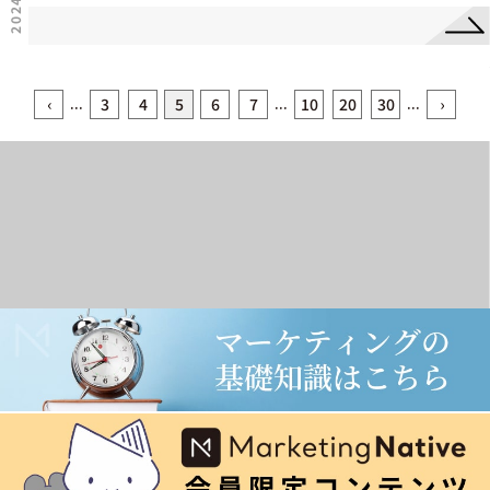
...
...
...
‹
3
4
5
6
7
10
20
30
›