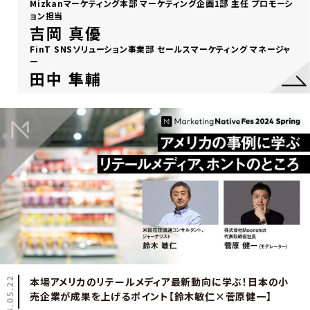
Mizkanマーケティング本部 マーケティング企画1部 主任 プロモーシ
ョン担当
吉岡 真優
FinT SNSソリューション事業部 セールスマーケティング マネージャ
ー
田中 隼輔
2024.05.22
本場アメリカのリテールメディア最新動向に学ぶ！日本の小
売企業が成果を上げるポイント【鈴木敏仁×菅原健一】