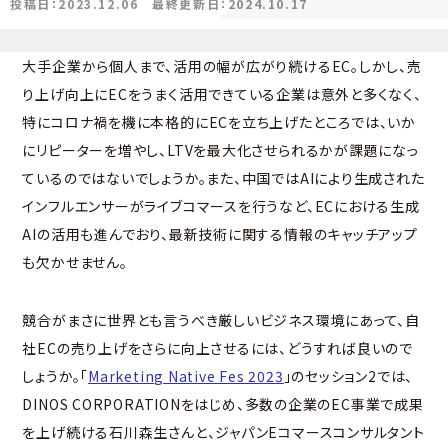
投稿日：2023.12.06
最終更新日：2024.10.17
大手企業から個人まで、活用の幅が広がり続けるEC。しかし、売
り上げ向上にECをうまく活用できている企業は意外と多くなく、
特にコロナ禍を機に本格的にECを立ち上げたところでは、いか
にリピーターを増やし、LTVを最大化させられるかが課題になっ
ているのではないでしょうか。また、中国ではAIにより生成された
インフルエンサーがライブコマースを行うなど、ECにおける生成
AIの活用も進んでおり、最新技術に関する情報のキャッチアップ
も欠かせません。
競合がまさに世界とも言うべき厳しいビジネス環境にあって、自
社ECの売り上げをさらに向上させるには、どうすれば良いので
しょうか。「
Marketing Native Fes 2023
」のセッション2では、
DINOS CORPORATIONをはじめ、多数の企業のEC事業で成果
を上げ続ける石川森生さんと、ジャパンEコマースコンサルタント