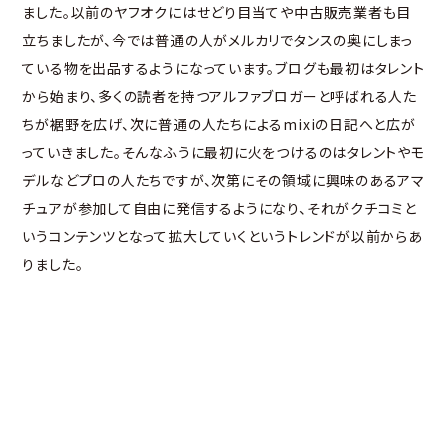
ました。以前のヤフオクにはせどり目当てや中古販売業者も目
立ちましたが、今では普通の人がメルカリでタンスの奥にしまっ
ている物を出品するようになっています。ブログも最初はタレント
から始まり、多くの読者を持つアルファブロガーと呼ばれる人た
ちが裾野を広げ、次に普通の人たちによるmixiの日記へと広が
っていきました。そんなふうに最初に火をつけるのはタレントやモ
デルなどプロの人たちですが、次第にその領域に興味のあるアマ
チュアが参加して自由に発信するようになり、それがクチコミと
いうコンテンツとなって拡大していくというトレンドが以前からあ
りました。
ライブ配信アプリ業界でも、先行するサービスの中には芸能事務
所などと連携してテレビタレント、アイドル、クリエイターの人たち
を起用し主役に押し立てているところがあり、配信のはしりを作
っていたと思います。