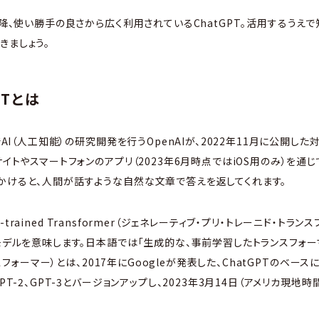
以降、使い勝手の良さから広く利用されているChatGPT。活用するうえ
きましょう。
PTとは
でAI（人工知能）の研究開発を行うOpenAIが、2022年11月に公開し
サイトやスマートフォンのアプリ（2023年6月時点ではiOS用のみ）を通じ
かけると、人間が話すような自然な文章で答えを返してくれます。
Pre-trained Transformer（ジェネレーティブ・プリ・トレーニド・トラ
語モデルを意味します。日本語では「生成的な、事前学習したトランスフォー
ランスフォーマー）とは、2017年にGoogleが発表した、ChatGPTのベ
PT-2、GPT-3とバージョンアップし、2023年3月14日（アメリカ現地時