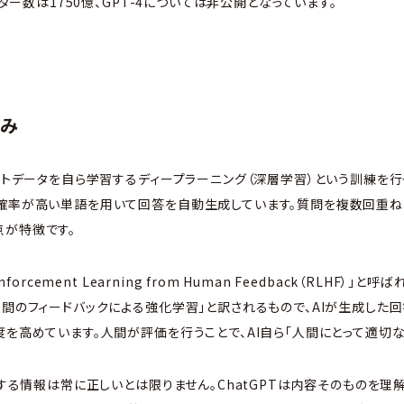
ーター数は1750億、GPT-4については非公開となっています。
組み
キストデータを自ら学習するディープラーニング（深層学習）という訓練を
る確率が高い単語を用いて回答を自動生成しています。質問を複数回重ね
点が特徴です。
nforcement Learning from Human Feedback（RLHF）
人間のフィードバックによる強化学習」と訳されるもので、AIが生成した
度を高めています。人間が評価を行うことで、AI自ら「人間にとって適切
示する情報は常に正しいとは限りません。ChatGPTは内容そのものを理