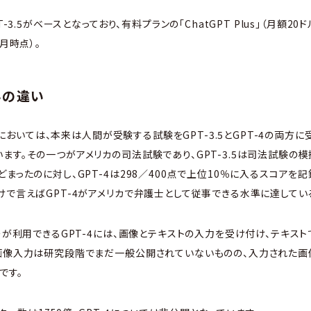
T-3.5がベースとなっており、有料プランの「ChatGPT Plus」（月額20
月時点）。
-4の違い
の検証においては、本来は人間が受験する試験をGPT-3.5とGPT-4の両
ます。その一つがアメリカの司法試験であり、GPT-3.5は司法試験の模擬
まったのに対し、GPT-4は298／400点で上位10％に入るスコアを
けで言えばGPT-4がアメリカで弁護士として従事できる水準に達してい
ザーが利用できるGPT-4には、画像とテキストの入力を受け付け、テキス
画像入力は研究段階でまだ一般公開されていないものの、入力された画
です。