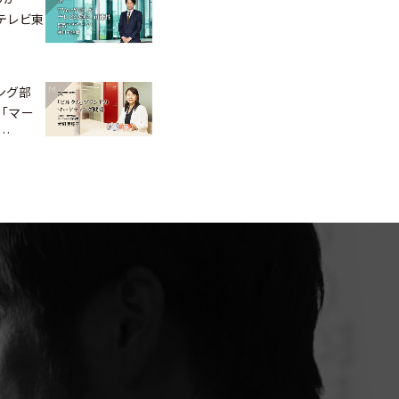
、テレビ東
ング部
「マー
…