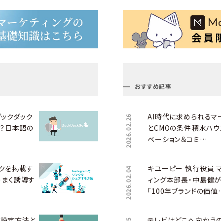
おすすめ記事
（ダックダック
AI時代に求められるマ
2026.02.26
は？日本語の
とCMOの条件――積水ハウ
ベーション＆コミ…
リンクを掲載す
キユーピー 執行役員 
2026.02.04
うまく誘導す
ィング本部長・中島健
「100年ブランドの価値
トの設定方法と
テレビはどこへ向かう