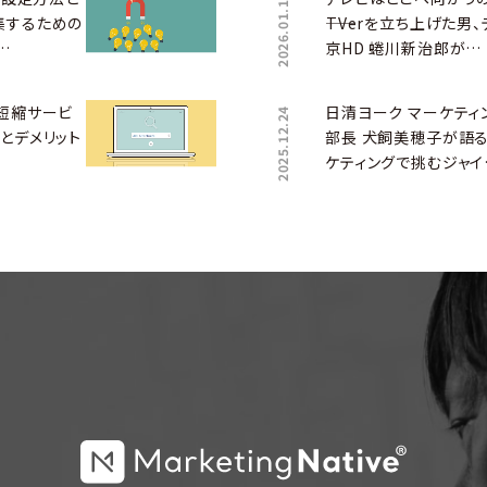
2026.01.15
集するための
――TVerを立ち上げた男
…
京HD 蜷川新治郎が…
L短縮サービ
日清ヨーク マーケティ
2025.12.24
とデメリット
部長 犬飼美穂子が語る
ケティングで挑むジャイ