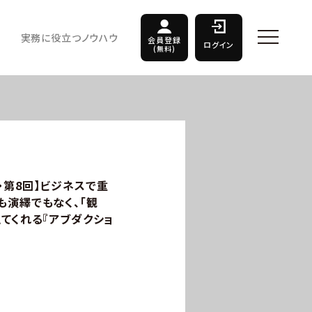
実務に役立つノウハウ
会員登録
ログイン
(無料)
・第8回】ビジネスで重
も演繹でもなく、「観
てくれる『アブダクショ