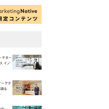
ーケター
ス イノ
マーケテ
が語る
…
のか