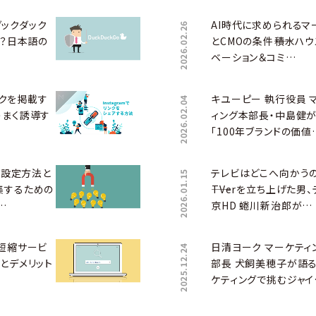
（ダックダック
AI時代に求められるマ
2026.02.26
は？日本語の
とCMOの条件――積水ハウ
ベーション＆コミ…
リンクを掲載す
キユーピー 執行役員 
2026.02.04
うまく誘導す
ィング本部長・中島健
「100年ブランドの価値
トの設定方法と
テレビはどこへ向かう
2026.01.15
集するための
――TVerを立ち上げた男
…
京HD 蜷川新治郎が…
L短縮サービ
日清ヨーク マーケティ
2025.12.24
とデメリット
部長 犬飼美穂子が語る
ケティングで挑むジャイ