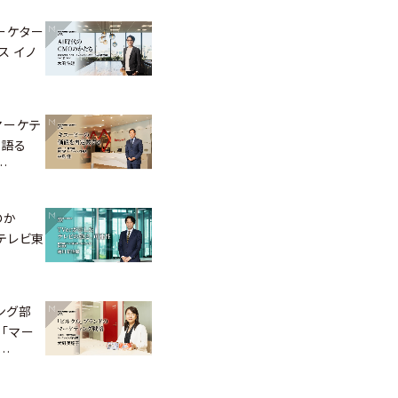
ーケター
ス イノ
マーケテ
が語る
…
のか
、テレビ東
ング部
「マー
…