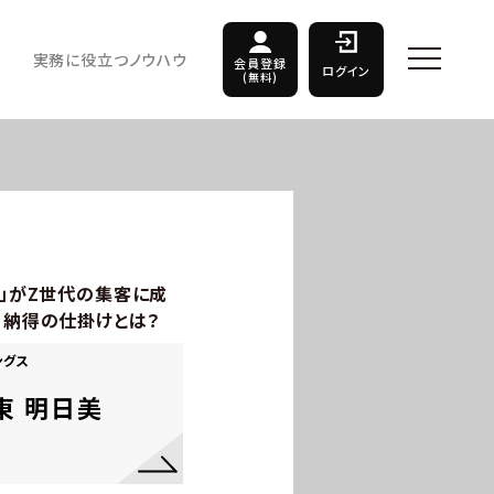
実務に役立つノウハウ
会員登録
ログイン
(無料)
A」がZ世代の集客に成
」納得の仕掛けとは？
ングス
東 明日美