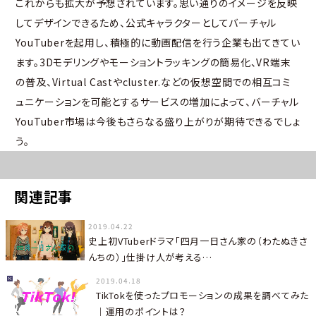
これからも拡大が予想されています。思い通りのイメージを反映
してデザインできるため、公式キャラクターとしてバーチャル
YouTuberを起用し、積極的に動画配信を行う企業も出てきてい
ます。3Dモデリングやモーショントラッキングの簡易化、VR端末
の普及、Virtual Castやcluster.などの仮想空間での相互コミ
ュニケーションを可能とするサービスの増加によって、バーチャル
YouTuber市場は今後もさらなる盛り上がりが期待できるでしょ
う。
関連記事
2019.04.22
史上初VTuberドラマ「四月一日さん家の（わたぬきさ
んちの）」仕掛け人が考える…
2019.04.18
TikTokを使ったプロモーションの成果を調べてみた
｜運用のポイントは？