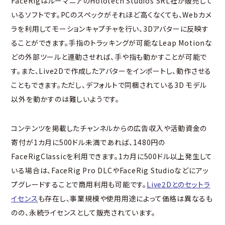
FaceRigはルーマニアのHolotech Studios SRL社が販売して
いるソフトです。PCのスペックがそれほど高くなくても、Webカメ
ラを利用してモーションキャプチャを行い、3Dアバターに反映す
ることができます。手指のトラッキングが可能なLeap Motionな
どの外部ツールと連動させれば、手や指も動かすことが可能で
す。また、Live2Dで作成したアバターをインポートし、動作させる
こともできます。ただし、デフォルトで同梱されている3D モデル
以外を動かすのは難しいようです。
コンテンツを掲載したチャンネルからの広告収入や活動資金の
寄付が1カ月に500ドル未満であれば、1480円の
FaceRigClassicを利用できます。1カ月に500ドル以上発生して
いる場合は、FaceRig Pro DLCやFaceRig Studioなどにアッ
プグレードすることで商用利用も可能です。
Live2Dとのセットラ
イセンス
も存在し、事業規模や使用用途によって価格は異なるも
のの、永続ライセンスとして販売されています。