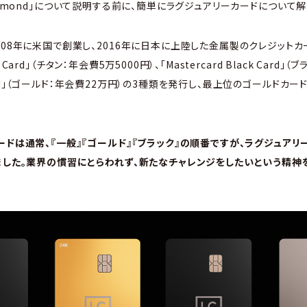
ack Diamond」について説明する前に、簡単にラグジュアリーカードについて
008年に米国で創業し、2016年に日本に上陸した金属製のクレジットカ
ium Card」（チタン：年会費5万5000円）、「Mastercard Black Card
ld Card」（ゴールド：年会費22万円）の3種類を発行し、最上位のゴールドカ
ードは通常、『一般』『ゴールド』『ブラック』の順番ですが、ラグジュアリ
ました。業界の慣習にとらわれず、新たなチャレンジをしたいという精神