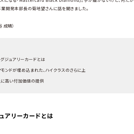
なる「Mastercard Black Diamond」。手が届かないけど、
事業開発本部長の菊地望さんに話を聞きました。
谷 成晴）
ラグジュアリーカードとは
ヤモンドが埋め込まれた、ハイクラスのさらに上
上に高い付加価値の提供
ュアリーカードとは