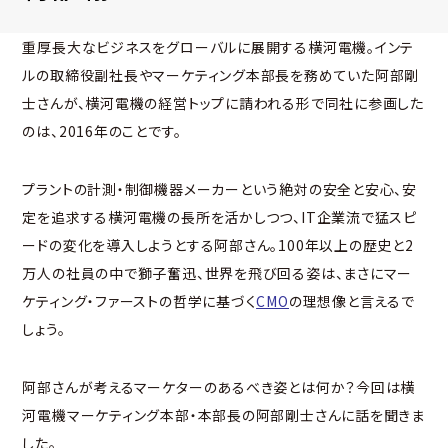
重厚長大なビジネスをグローバルに展開する横河電機。インテ
ルの取締役副社長やマーケティング本部長を務めていた阿部剛
士さんが、横河電機の経営トップに請われる形で同社に参画した
のは、2016年のことです。
プラントの計測・制御機器メーカーという絶対の安全と安心、安
定を追求する横河電機の長所を活かしつつ、IT企業流で猛スピ
ードの変化を導入しようとする阿部さん。100年以上の歴史と2
万人の社員の中で獅子奮迅、世界を飛び回る姿は、まさにマー
ケティング・ファーストの哲学に基づく
CMO
の理想像と言えるで
しょう。
阿部さんが考えるマーケターのあるべき姿とは何か？今回は横
河電機マーケティング本部・本部長の阿部剛士さんに話を聞きま
した。