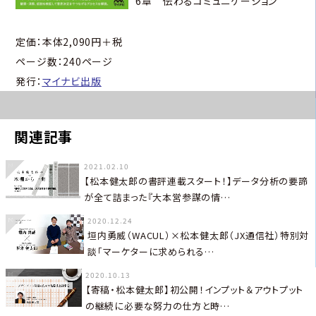
6章 伝わるコミュニケーション
定価：本体2,090円＋税
ページ数：240ページ
発行：
マイナビ出版
関連記事
2021.02.10
【松本健太郎の書評連載スタート！】データ分析の要諦
が全て詰まった『大本営参謀の情…
2020.12.24
垣内勇威（WACUL）×松本健太郎（JX通信社）特別対
談「マーケターに求められる…
2020.10.13
【寄稿・松本健太郎】初公開！インプット＆アウトプット
の継続に必要な努力の仕方と時…