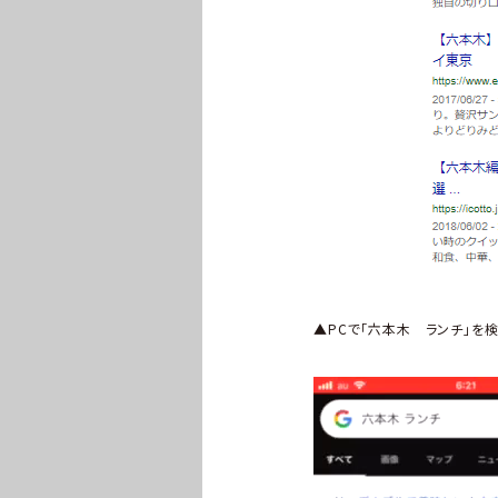
▲PCで「六本木 ランチ」を
動
画
プ
レ