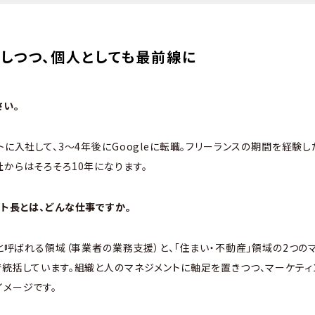
しつつ、個人としても最前線に
さい。
トに入社して、3～4年後にGoogleに転職。フリーランスの期間を経験し
社からはそろそろ10年になります。
ット長とは、どんな仕事ですか。
S」と呼ばれる領域（事業者の業務支援）と、「住まい・不動産」領域の2つ
で統括しています。組織と人のマネジメントに軸足を置きつつ、マーケテ
イメージです。