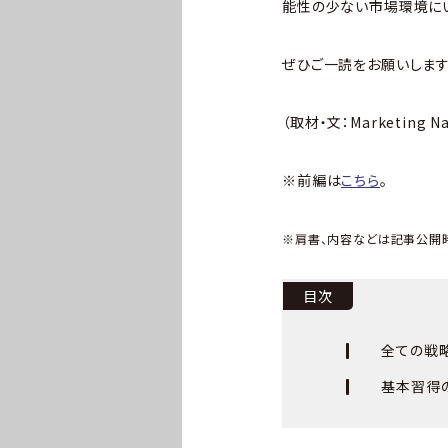
能性の少ない市場環境に
ぜひご一読をお願いします
（取材・文：Marketing 
※前編は
こちら
。
※肩書、内容などは記事公開
目次
全ての戦略
基本習得