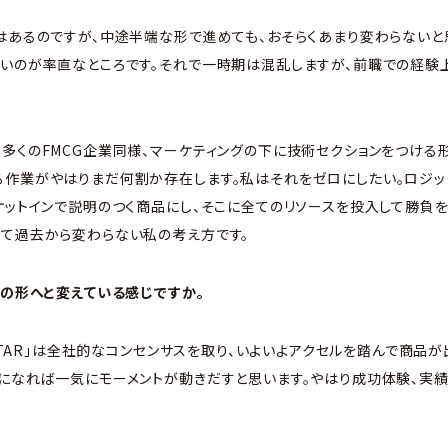
はあるのですが、中途半端な形で進めても、おそらくあまり変わらないと
いのが率直なところです。それで一時期は混乱しますが、前職での経験
多くのFMCG企業同様、マーケティングの下に技術セクションをつける
る作業がやはりまだ何割か存在します。私はそれをゼロにしたい。ロジッ
ケットインで説明のつく商品にし、そこに全てのリソースを投入して勝負
じて過去から変わらない私の考え方です。
理想の形へと変えている感じですか。
 STAR」は全社的なコンセンサスを取り、いよいよアクセルを踏んで商品
になれば一気にモーメントが動きだすと思います。やはり成功体験、実