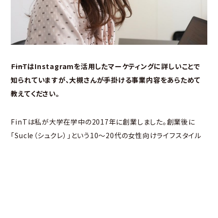
――FinTはInstagramを活用したマーケティングに詳しいことで
知られていますが、大槻さんが手掛ける事業内容をあらためて
教えてください。
FinTは私が大学在学中の2017年に創業しました。創業後に
「Sucle（シュクレ）」という10～20代の女性向けライフスタイル
メディアを立ち上げ、Instagramアカウントを運用したところ、1
年で10万人以上のフォロワーを獲得しました。その際に得たノウ
ハウを基に、2019年より開始したのがInstagramマーケティン
グ事業です。戦略設計からコンテンツの制作、投稿作業まで、クラ
イアント企業のInstagramアカウントを運用し、支援していま
す。これまで支援してきた企業は累計で60社以上に上ります。