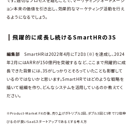
です。適切なプロセスを踏むことで、マーケティングオートメーシ
ョン本来の価値を引き出し、効果的なマーケティング活動を行え
るようになるでしょう。
飛躍的に成長し続けるSmartHRの3S
編集部
SmartHRは2022年4月にT2D3（※）を達成し、2024
年2月にはARRが150億円を突破するなど、ここまで飛躍的に成
長できた背景には、3Sがしっかりとそろっていたことも影響して
いるのではないかと思います。SmartHRではどのような戦略を
描いて組織を作り、どんなシステムを活用しているのか教えてく
ださい。
※Product-Market Fitの後、売り上げがトリプル2回、ダブル3回と5年で72倍伸
びるのが良いSaaSスタートアップであるとする考え方