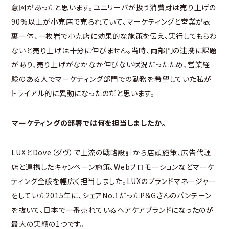
意図があったと思います。ユニリーバが扱う消費財は売り上げの
90%以上が小売店で売られていて、マーケティングと営業が表
裏一体、一枚岩で小売店に効果的な施策を伝え、実行してもらわ
ないと売り上げは十分に伸びません。当時、両部門の連携に課題
があり、売り上げがなかなか伸びない状況だったため、営業経
験のある人でマーケティング部門での勤務を希望していた私が
トライアル的に異動になったのだと思います。
――マーケティングの部署では何を担当しましたか。
LUXとDove（ダヴ）で上流の戦略設計から店頭施策、広告代理
店と連携したキャンペーン施策、Webプロモーションなどマーケ
ティング全般を幅広く担当しました。LUXのブランドマネージャー
をしていた2015年に、シェアNo.1だったP＆Gさんのパンテーン
を抜いて、日本で一番売れているヘアケアブランドになったのが
最大の実績の1つです。