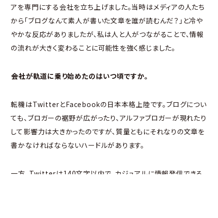
アを専門にする会社を立ち上げました。当時はメディアの人たち
から「ブログなんて素人が書いた文章を誰が読むんだ？」と冷や
やかな反応がありましたが、私は人と人がつながることで、情報
の流れが大きく変わることに可能性を強く感じました。
――会社が軌道に乗り始めたのはいつ頃ですか。
転機はTwitterとFacebookの日本本格上陸です。ブログについ
ても、ブロガーの裾野が広がったり、アルファブロガーが現れたり
して影響力は大きかったのですが、質量ともにそれなりの文章を
書かなければならないハードルがあります。
一方、Twitterは140文字以内で、カジュアルに情報発信できる
点が魅力です。さらにTwitterの「フォロー革命」が時代を変えま
した。2009年に日本語版が上陸すると、広瀬香美さんが「ビバ☆
ヒウィッヒヒー」というTwitterの歌を作ってTwitterコンサート