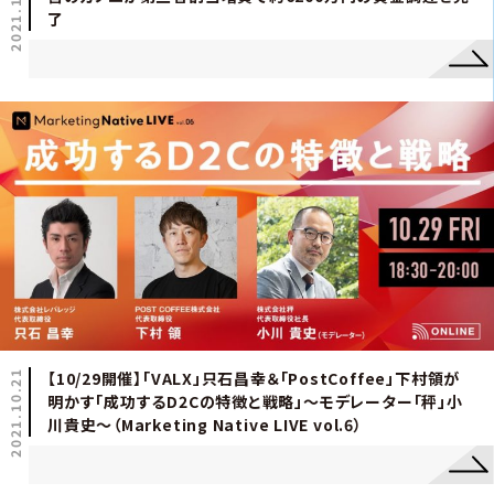
2021.11.01
了
2021.10.21
【10/29開催】「VALX」只石昌幸＆「PostCoffee」下村領が
明かす「成功するD2Cの特徴と戦略」～モデレーター「秤」小
川貴史～（Marketing Native LIVE vol.6）