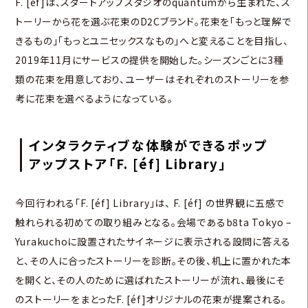
F. [éf]は、スタートアップスタジオのquantumから生まれた、ス
トーリーから花を選ぶ花束のD2Cブランド。花束を「もっと理解で
きるもの」「もっとユニセックスなもの」へと変えることを目指し、
2019年11月にサービスの提供を開始した。シーズンごとに3種
類の花束を用意しており、ユーザーはそれぞれのストーリーを参
考に花束を選べるようになっている。
インタラクティブな体験ができるポップ
アップストア「F. [éf] Library」
今回行われる「F. [éf] Library」は、 F. [éf] の世界観に五感で
触れられる初めての取り組みとなる。会場であるb8ta Tokyo –
Yurakuchoに設置されたサイネージに表示される設問に答える
と、その人に合ったストーリーを診断。その後、机上に置かれた本
を開くと、その人のために選ばれたストーリーが流れ、最後にそ
のストーリーをまとったF. [éf]オリジナルの花束が提案される。