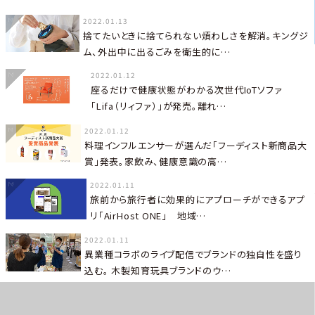
2022.01.13
捨てたいときに捨てられない煩わしさを解消。キングジ
ム、外出中に出るごみを衛生的に…
2022.01.12
座るだけで健康状態がわかる次世代IoTソファ
「Lifa（リィファ）」が発売。離れ…
2022.01.12
料理インフルエンサーが選んだ「フーディスト新商品大
賞」発表。家飲み、健康意識の高…
2022.01.11
旅前から旅行者に効果的にアプローチができるアプ
リ「AirHost ONE」 地域…
2022.01.11
異業種コラボのライブ配信でブランドの独自性を盛り
込む。 木製知育玩具ブランドのウ…