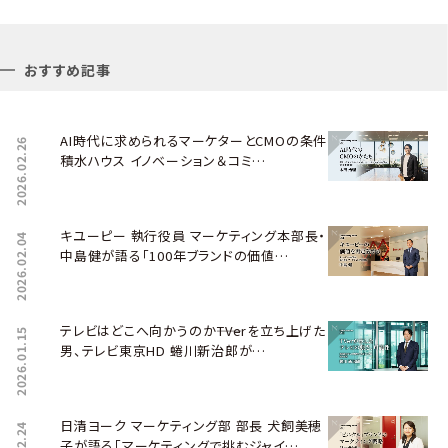
おすすめ記事
AI時代に求められるマーケターとCMOの条件――
2026.02.26
積水ハウス イノベーション＆コミ…
キユーピー 執行役員 マーケティング本部長・
2026.02.04
中島健が語る「100年ブランドの価値…
テレビはどこへ向かうのか――TVerを立ち上げた
2026.01.15
男、テレビ東京HD 蜷川新治郎が…
日清ヨーク マーケティング部 部長 犬飼美穂
子が語る「マーケティングで挑むジャイ…