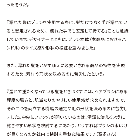
ったそうだ。
『濡れた髪にブラシを使用する際は、髪だけでなく手が濡れてい
ると想定されるため、「濡れた手でも安定して持てる」ことも意識
しています。デザイナーとともに、ブラシ本体（本商品におけるハ
ンドル）のサイズ感や形状の検証を重ねました』
また、濡れた髪をとかすゆえに必要とされる商品の特性を実現
するため、素材や形状を決めるのに苦労したという。
『濡れて重たくなっている髪をときほぐすには、ヘアブラシにある
程度の強さと、肌当たりのやさしい使用感が求められますので、
その二つを両立する樹脂の選定や毛の形状を決めるのに苦労し
ました。中央にフック穴が開いているのは、清潔に使えるように
乾きやすい形状を検討するにあたり、どうすればブラシの水はけ
が良くなるのか社内で検討を重ねた結果です』（髙多さん）