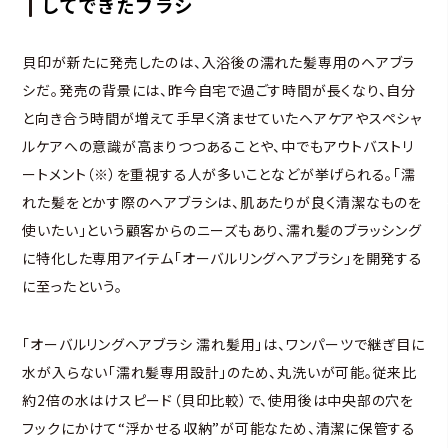
してできたブラシ
貝印が新たに発売したのは、入浴後の濡れた髪専用のヘアブラ
シだ。発売の背景には、昨今自宅で過ごす時間が長くなり、自分
と向き合う時間が増えて手早く済ませていたヘアケアやスペシャ
ルケアへの意識が高まりつつあることや、中でもアウトバストリ
ートメント（※）を重視する人が多いことなどが挙げられる。「濡
れた髪をとかす際のヘアブラシは、肌あたりが良く清潔なものを
使いたい」という顧客からのニーズもあり、濡れ髪のブラッシング
に特化した専用アイテム「オーバルリングヘアブラシ」を開発する
に至ったという。
「オーバルリングヘアブラシ 濡れ髪用」は、ワンパーツで継ぎ目に
水が入らない「濡れ髪専用設計」のため、丸洗いが可能。従来比
約2倍の水はけスピード（貝印比較）で、使用後は中央部の穴を
フックにかけて“浮かせる収納”が可能なため、清潔に保管する