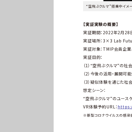
“空飛ぶクルマ”搭乗中イメージ ? 
【実証実験の概要】
実証期間：2022年2月28
実証場所：3×3 Lab Fu
実証対象：TMIP会員企
実証目的：
（1）“空飛ぶクルマ”の
（2）今後の活用・展開可
（3）疑似体験を通じた社
想定シーン：
“空飛ぶクルマ”のユース
VR体験予約URL：
https:
※新型コロナウイルスの感染