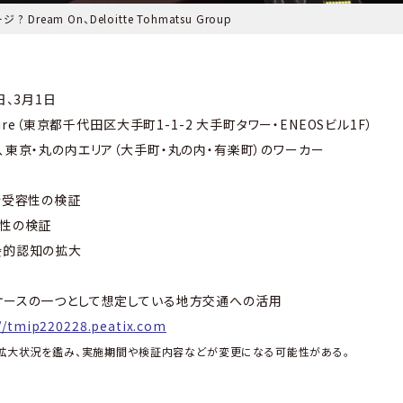
Dream On、Deloitte Tohmatsu Group
日、3月1日
ture（東京都千代田区大手町1-1-2 大手町タワー・ENEOSビル1F）
業､東京・丸の内エリア（大手町・丸の内・有楽町）のワーカー
社会受容性の検証
能性の検証
会的認知の拡大
ケースの一つとして想定している地方交通への活用
//tmip220228.peatix.com
拡大状況を鑑み、実施期間や検証内容などが変更になる可能性がある。