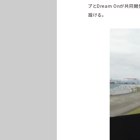
プとDream Onが共
設ける。