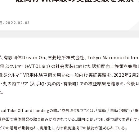
2022.02.03
有志団体Dream On、三菱地所株式会社、Tokyo Marunouchi Inno
は、“空飛ぶクルマ”（eVTOL※1）の社会実装に向けた認知度向上施策を始
ぶクルマ” VR用体験車両を用いた一般向け実証実験を、2022年2月2
・丸の内エリア（大手町・丸の内・有楽町）での検証結果を踏まえ、今後
。
 Vertical Take Off and Landingの略。“空飛ぶクルマ”とは、「電動」「自動（
世界各国で機体開発の取り組みがなされている。国内においても、都市部での送迎
どでの活用が期待され、実用化に向け官民連携での検討が進められている。