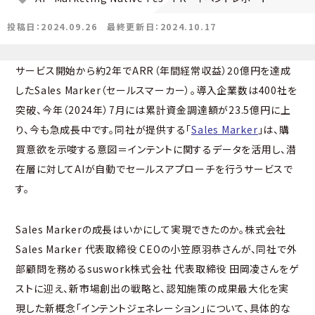
投稿日：2024.09.26
最終更新日：2024.10.17
サービス開始から約2年でARR（年間経常収益）20億円を達成
したSales Marker（セールスマーカー）。導入企業数は400社を
突破、今年（2024年）7月には累計資金調達額が23.5億円に上
り、今も急成長中です。同社が提供する「
Sales Marker
」は、購
買意欲を示唆する意図＝インテントに関するデータを活用し、潜
在層に対してAIが自動でセールスアプローチを行うサービスで
す。
Sales Markerの成長はいかにして実現できたのか。株式会社
Sales Marker 代表取締役 CEOの小笠原羽恭さんが、同社で外
部顧問を務めるsuswork株式会社 代表取締役 田岡凌さんをゲ
ストに迎え、新市場創出の戦略と、認知施策の成果最大化を実
現した新概念「インテントジェネレーション」について、具体的な