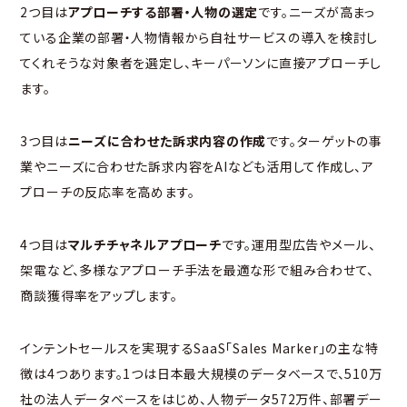
2つ目は
アプローチする部署・人物の選定
です。ニーズが高まっ
ている企業の部署・人物情報から自社サービスの導入を検討し
てくれそうな対象者を選定し、キーパーソンに直接アプローチし
ます。
3つ目は
ニーズに合わせた訴求内容の作成
です。ターゲットの事
業やニーズに合わせた訴求内容をAIなども活用して作成し、ア
プローチの反応率を高めます。
4つ目は
マルチチャネルアプローチ
です。運用型広告やメール、
架電など、多様なアプローチ手法を最適な形で組み合わせて、
商談獲得率をアップします。
インテントセールスを実現するSaaS「Sales Marker」の主な特
徴は4つあります。1つは日本最大規模のデータベースで、510万
社の法人データベースをはじめ、人物データ572万件、部署デー