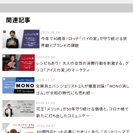
関連記事
2019.08.16
今年で40周年！ロッテ「パイの実」が守り続ける世
界観とブランドの課題
2019.09.06
レシピもあり！ 大人の女性の消費行動を刺激する、グ
リコ「アイスの実」のマーケティ…
2019.11.13
文房具エバンジェリスト2人が徹底討論！「MONO消し
ゴム」が令和の時代にも売れ続…
2020.11.26
花王「メリット」が50年守り続ける価値と、コロナ禍で
新たに打ち出したコミュニケー…
2022.04.07
60億円のヒットの裏にセオリーあり。「カントリーマア