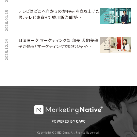
テレビはどこへ向かうのか――TVerを立ち上げた
2026.01.15
男、テレビ東京HD 蜷川新治郎が…
日清ヨーク マーケティング部 部長 犬飼美穂
2025.12.24
子が語る「マーケティングで挑むジャイ…
POWERED BY
Copyright © CINC Corp. All Rights Reserved.