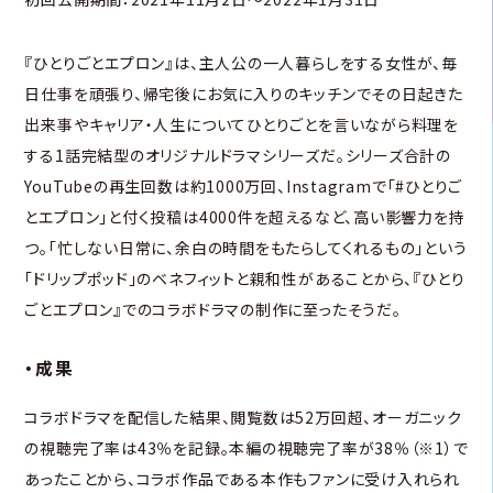
『ひとりごとエプロン』は、主人公の一人暮らしをする女性が、毎
日仕事を頑張り、帰宅後にお気に入りのキッチンでその日起きた
出来事やキャリア・人生についてひとりごとを言いながら料理を
する1話完結型のオリジナルドラマシリーズだ。シリーズ合計の
YouTubeの再生回数は約1000万回、Instagramで「#ひとりご
とエプロン」と付く投稿は4000件を超えるなど、高い影響力を持
つ。「忙しない日常に、余白の時間をもたらしてくれるもの」という
「ドリップポッド」のベネフィットと親和性があることから、『ひとり
ごとエプロン』でのコラボドラマの制作に至ったそうだ。
・成果
コラボドラマを配信した結果、閲覧数は52万回超、オーガニック
の視聴完了率は43％を記録。本編の視聴完了率が38％（※1）で
あったことから、コラボ作品である本作もファンに受け入れられ