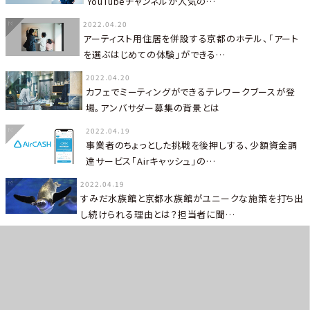
YouTubeチャンネルが人気の…
2022.04.20
アーティスト用住居を併設する京都のホテル、「アート
を選ぶはじめての体験」ができる…
2022.04.20
カフェでミーティングができるテレワークブースが登
場。アンバサダー募集の背景とは
2022.04.19
事業者のちょっとした挑戦を後押しする、少額資金調
達サービス「Airキャッシュ」の…
2022.04.19
すみだ水族館と京都水族館がユニークな施策を打ち出
し続けられる理由とは？担当者に聞…