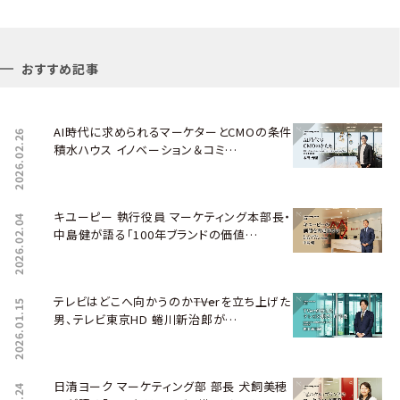
おすすめ記事
AI時代に求められるマーケターとCMOの条件――
2026.02.26
積水ハウス イノベーション＆コミ…
キユーピー 執行役員 マーケティング本部長・
2026.02.04
中島健が語る「100年ブランドの価値…
テレビはどこへ向かうのか――TVerを立ち上げた
2026.01.15
男、テレビ東京HD 蜷川新治郎が…
日清ヨーク マーケティング部 部長 犬飼美穂