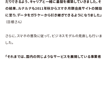
だりできるよう、キャリアと一緒に基盤を構築していきました。そ
の結果、ルナルナも2011年秋からスマホ月額会員サイトの開設
に至り、データをガラケーから引き継ぎできるようになりました」
（日根さん）
さらに、スマホの普及に従って、ビジネスモデルの見直しも行いま
した。
「それまでは、国内の同じようなサービスを展開している事業者
を競合としていましたが、スマホが広く普及してからは、世界中
の企業に加えて、アプリ開発をしている個人にまで競合の対象
が広がります。月額課金制のビジネスをこのまま続けるだけでは
変化に飲み込まれていくおそれがあり、今あるものを自分たちで
壊していかなければと考えました」
（日根さん）
そこで誕生したのが、無料アプリ「ルナルナLite」です。2011年に