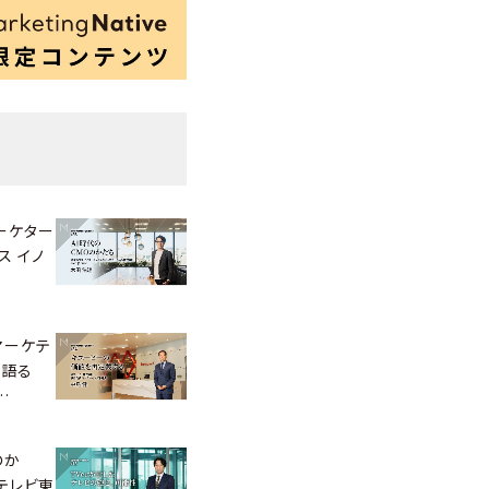
ーケター
ス イノ
マーケテ
が語る
…
のか
、テレビ東