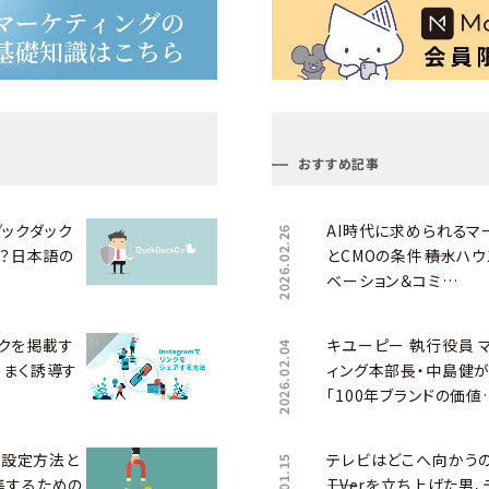
おすすめ記事
（ダックダック
AI時代に求められるマ
2026.02.26
は？日本語の
とCMOの条件――積水ハウ
ベーション＆コミ…
リンクを掲載す
キユーピー 執行役員 
2026.02.04
うまく誘導す
ィング本部長・中島健
「100年ブランドの価値
トの設定方法と
テレビはどこへ向かう
集するための
――TVerを立ち上げた男