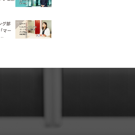
ング部
「マー
…