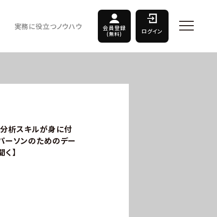
実務に役立つノウハウ
会員登録
ログイン
(無料)
タ分析スキルが身に付
スパーソンのためのデー
聞く】