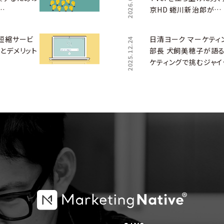
2026.01.15
…
京HD 蜷川新治郎が…
L短縮サービ
日清ヨーク マーケティ
2025.12.24
とデメリット
部長 犬飼美穂子が語る
ケティングで挑むジャイ