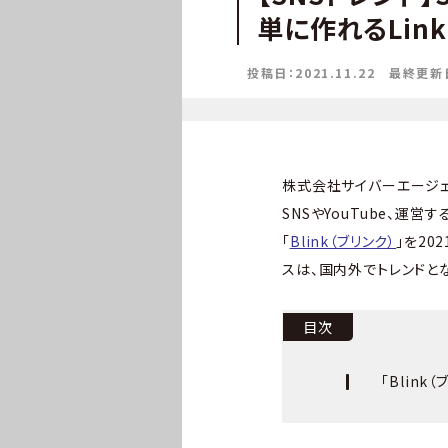
単に作れるLink 
投稿日：2021.11.22
最終更新日：
株式会社サイバーエージェ
SNSやYouTube、運営
「
Blink（ブリンク）
」を20
スは、国内外でトレンドと
目次
「Blin