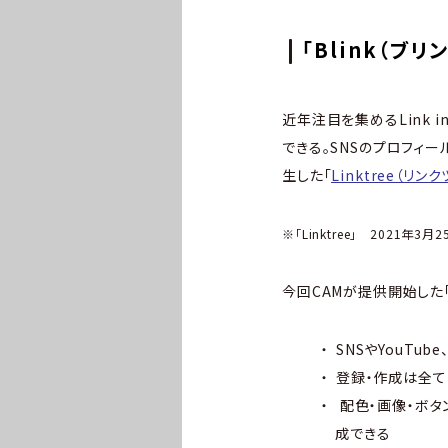
「Blink（ブ
近年注目を集めるLink i
できる。SNSのプロフィ
生した「
Linktree（リン
※「Linktree」 2021年3月
今回CAMが提供開始した「
SNSやYouTu
登録・作成は全
配色・画像・ボタ
成できる