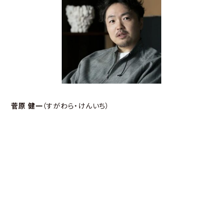
菅原 健一
（すがわら・けんいち）
株式会社Moonshot 代表取締役社長
参考：
マーケターの生存戦略は希少性を磨くこと――Moonshot代
表・菅原健一（すがけん）のマーケター向け講座「マーケピザ・
Marketing Native編」
タイムテーブル