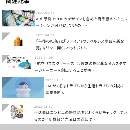
関連記事
2022.04.11
AIの予測でPOPのデザインも含めた商品棚のシミュレ
ーションが可能に。DNPの「…
2022.04.07
「午後の紅茶」と「ファイア」のラベルレス商品を新発
売。キリンに聞く、ペットボトル…
2022.04.05
「航空サブスクサービス」は通常の旅と異なるカスタマ
ージャーニーを創出することが明…
2022.04.04
JAFがくるまトラブルから生活トラブルの対応に
事業を拡大
2022.03.30
生活者はコンビニの新商品をどれくらいチェックしてい
るのか？新商品発売曜日の認知は…