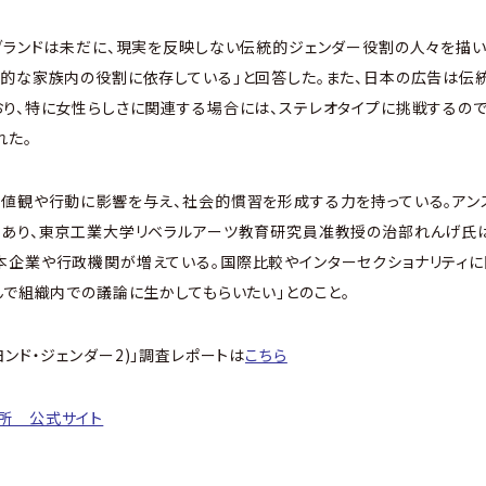
ブランドは未だに、現実を反映しない伝統的ジェンダー役割の人々を描い
的な家族内の役割に依存している」と回答した。また、日本の広告は伝
り、特に女性らしさに関連する場合には、ステレオタイプに挑戦するの
れた。
値観や行動に影響を与え、社会的慣習を形成する力を持っている。アン
であり、東京工業大学リベラルアーツ教育研究員准教授の治部れんげ氏
本企業や行政機関が増えている。国際比較やインターセクショナリティ
んで組織内での議論に生かしてもらいたい」とのこと。
２(ビヨンド・ジェンダー2)」調査レポートは
こちら
所 公式サイト