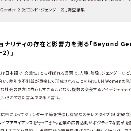
d Gender ２（ビヨンド・ジェンダー2）」調査結果
ナリティの存在と影響力を測る「Beyond Gen
2）」
とは日本語で「交差性」とも呼ばれる言葉で、人種、階級、ジェンダーなど
い、差別や不利益が重複して形成されることを指す。UN Womenの発
な社会の見方に依存しすぎることなく、複数の交差するアイデンティテ
用いられてきた言葉であると言う。
ィアと広告によってジェンダー平等を推進し有害なステレオタイプ（固定観
タイプアライアンスを行ってきた。企業の広告活動がポジティブな変革を
廃することを目的に、持続可能な開発目標（SDGs）、特にジェンダー平