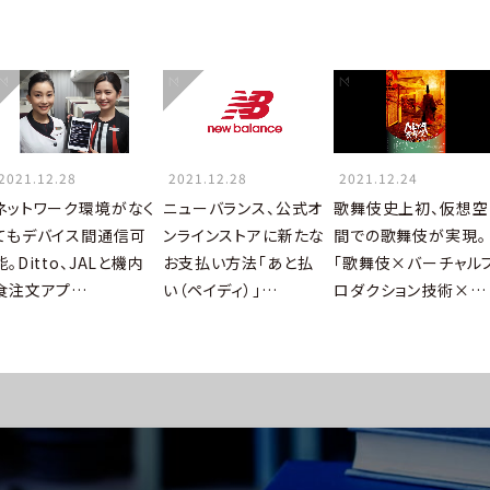
2021.12.28
2021.12.28
2021.12.24
ネットワーク環境がなく
ニューバランス、公式オ
歌舞伎史上初、仮想空
てもデバイス間通信可
ンラインストアに新たな
間での歌舞伎が実現。
能。Ditto、JALと機内
お支払い方法「あと払
「歌舞伎×バーチャル
⾷注⽂アプ…
い（ペイディ）」…
ロダクション技術×…