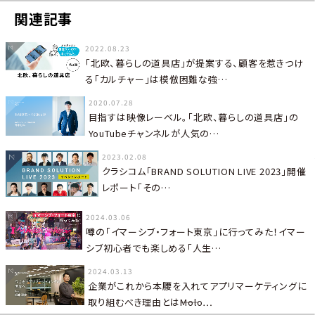
関連記事
2022.08.23
「北欧、暮らしの道具店」が提案する、顧客を惹きつけ
る「カルチャー」は模倣困難な強…
2020.07.28
目指すは映像レーベル。「北欧、暮らしの道具店」の
YouTubeチャンネルが人気の…
2023.02.08
クラシコム「BRAND SOLUTION LIVE 2023」開催
レポート「その…
2024.03.06
噂の「イマーシブ・フォート東京」に行ってみた！イマー
シブ初心者でも楽しめる「人生…
2024.03.13
企業がこれから本腰を入れてアプリマーケティングに
取り組むべき理由とは――Molo…