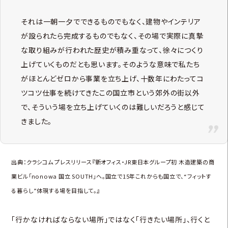
それは一朝一夕でできるものでもなく、建物やインテリア
が設られたら完成するものでもなく、その場で実際に真摯
な取り組みが行われた歴史が積み重なって、徐々につくり
上げていくものだとも思います。そのような意味で私たち
がほとんどゼロから事業を立ち上げ、十数年にわたってコ
ツコツ仕事を続けてきたこの国立市という郊外の街以外
で、そういう場を立ち上げていくのは難しいだろうと感じて
きました。
出典：クラシコム プレスリリース
『新オフィス・JR東日本グループ初 木造建築の商
業ビル「nonowa 国立 SOUTH」へ。国立で15年これからも国立で、“フィットす
る暮らし”体現する場を目指して。』
「行かなければならない場所」ではなく「行きたい場所」、行くと