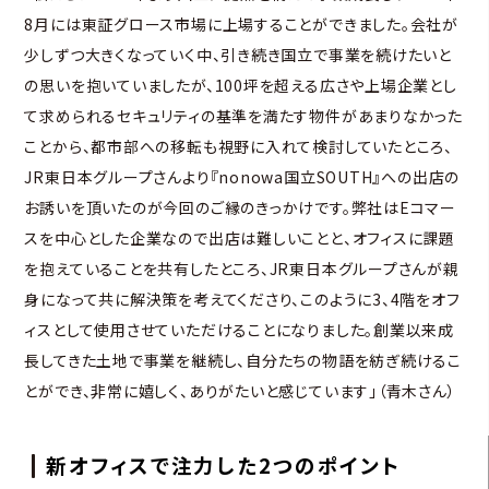
8月には東証グロース市場に上場することができました。会社が
少しずつ大きくなっていく中、引き続き国立で事業を続けたいと
の思いを抱いていましたが、100坪を超える広さや上場企業とし
て求められるセキュリティの基準を満たす物件があまりなかった
ことから、都市部への移転も視野に入れて検討していたところ、
JR東日本グループさんより『nonowa国立SOUTH』への出店の
お誘いを頂いたのが今回のご縁のきっかけです。弊社はEコマー
スを中心とした企業なので出店は難しいことと、オフィスに課題
を抱えていることを共有したところ、JR東日本グループさんが親
身になって共に解決策を考えてくださり、このように3、4階をオフ
ィスとして使用させていただけることになりました。創業以来成
長してきた土地で事業を継続し、自分たちの物語を紡ぎ続けるこ
とができ、非常に嬉しく、ありがたいと感じています」（青木さん）
新オフィスで注力した2つのポイント