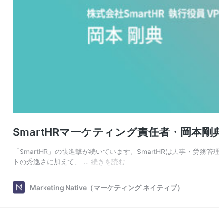
SmartHRマーケティング責任者・岡
「SmartHR」の快進撃が続いています。SmartHRは人事・
SmartHR
トの秀逸さに加えて、 …
続きを読む
マ
ー
Marketing Native（マーケティング ネイティブ）
ケ
テ
ィ